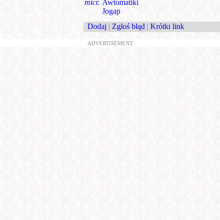
micr.
Awtomatiki
Jogap
Dodaj
|
Zgłoś błąd
|
Krótki link
ADVERTISEMENT