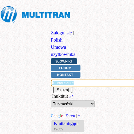
Zaloguj się
|
Polish
|
Umowa
użytkownika
SŁOWNIKI
FORUM
KONTAKT
Inuktitut
⇄
+
G
o
o
g
l
e
|
Forvo
|
+
Kiuttautigijut
rzecz.