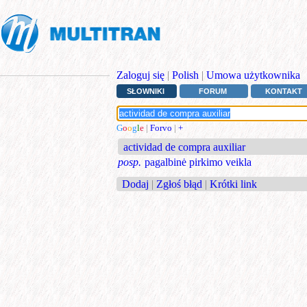
Zaloguj się
|
Polish
|
Umowa użytkownika
SŁOWNIKI
FORUM
KONTAKT
G
o
o
g
l
e
|
Forvo
|
+
actividad de compra auxiliar
posp.
pagalbinė pirkimo veikla
Dodaj
|
Zgłoś błąd
|
Krótki link