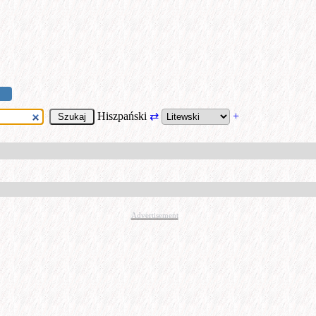
Hiszpański
⇄
+
Advertisement