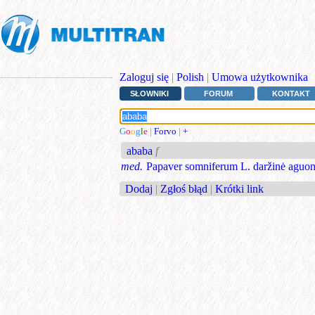
Zaloguj się
|
Polish
|
Umowa użytkownika
SŁOWNIKI
FORUM
KONTAKT
G
o
o
g
l
e
|
Forvo
|
+
ababa
f
med.
Papaver somniferum L. daržinė aguon
Dodaj
|
Zgłoś błąd
|
Krótki link