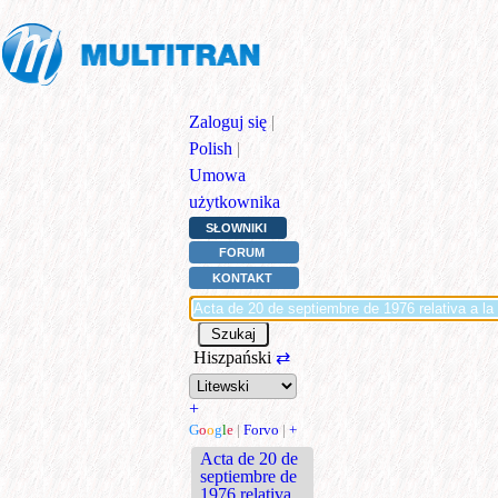
Zaloguj się
|
Polish
|
Umowa
użytkownika
SŁOWNIKI
FORUM
KONTAKT
Hiszpański
⇄
+
G
o
o
g
l
e
|
Forvo
|
+
Acta de 20 de
septiembre de
1976 relativa