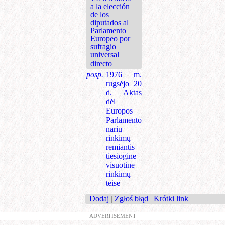
a la elección
de los
diputados al
Parlamento
Europeo por
sufragio
universal
directo
posp.
1976 m.
rugsėjo 20
d. Aktas
dėl
Europos
Parlamento
narių
rinkimų
remiantis
tiesiogine
visuotine
rinkimų
teise
Dodaj
|
Zgłoś błąd
|
Krótki link
ADVERTISEMENT