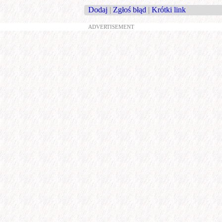
Dodaj
|
Zgłoś błąd
|
Krótki link
ADVERTISEMENT