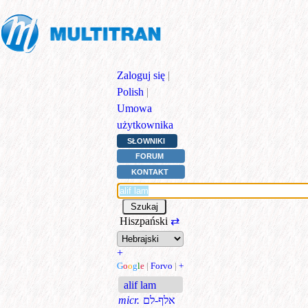
Zaloguj się
|
Polish
|
Umowa
użytkownika
SŁOWNIKI
FORUM
KONTAKT
Hiszpański
⇄
+
G
o
o
g
l
e
|
Forvo
|
+
alif lam
micr.
אלף-לם