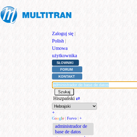
Zaloguj się
|
Polish
|
Umowa
użytkownika
SŁOWNIKI
FORUM
KONTAKT
Hiszpański
⇄
+
G
o
o
g
l
e
|
Forvo
|
+
administrador de
base de datos