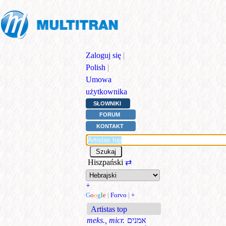
Zaloguj się
|
Polish
|
Umowa
użytkownika
SŁOWNIKI
FORUM
KONTAKT
Hiszpański
⇄
+
G
o
o
g
l
e
|
Forvo
|
+
Artistas top
meks., micr.
אמנים