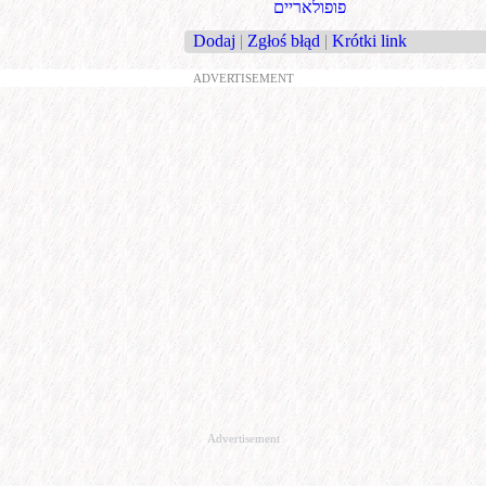
פופולאריים
Dodaj
|
Zgłoś błąd
|
Krótki link
ADVERTISEMENT
Advertisement