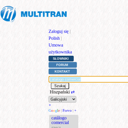
Zaloguj się
|
Polish
|
Umowa
użytkownika
SŁOWNIKI
FORUM
KONTAKT
Hiszpański
⇄
+
G
o
o
g
l
e
|
Forvo
|
+
catálogo
comercial
rzecz.