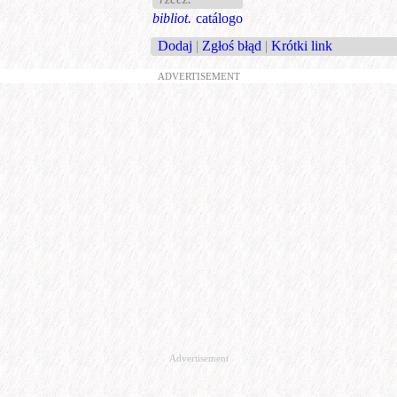
bibliot.
catálogo
Dodaj
|
Zgłoś błąd
|
Krótki link
ADVERTISEMENT
Advertisement