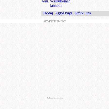
roln.
vesiliukoinen
lannoite
Dodaj
|
Zgłoś błąd
|
Krótki link
ADVERTISEMENT
Advertisement