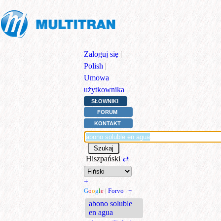
Zaloguj się
|
Polish
|
Umowa
użytkownika
SŁOWNIKI
FORUM
KONTAKT
Hiszpański
⇄
+
G
o
o
g
l
e
|
Forvo
|
+
abono soluble
en agua