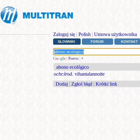
Zaloguj się
|
Polish
|
Umowa użytkownika
SŁOWNIKI
FORUM
KONTAKT
G
o
o
g
l
e
|
Forvo
|
+
abono ecológico
ochr.środ.
vihantalannoite
Dodaj
|
Zgłoś błąd
|
Krótki link