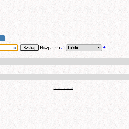
Hiszpański
⇄
+
Advertisement