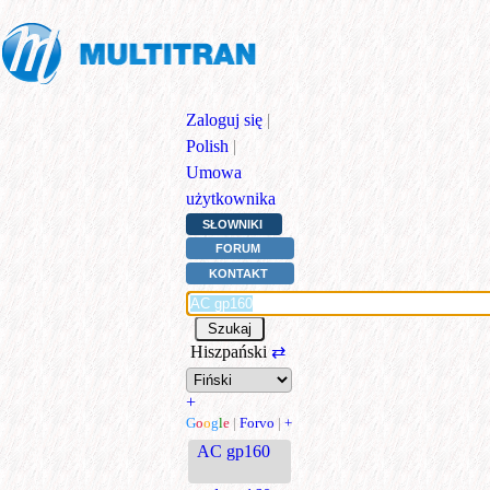
Zaloguj się
|
Polish
|
Umowa
użytkownika
SŁOWNIKI
FORUM
KONTAKT
Hiszpański
⇄
+
G
o
o
g
l
e
|
Forvo
|
+
AC gp160