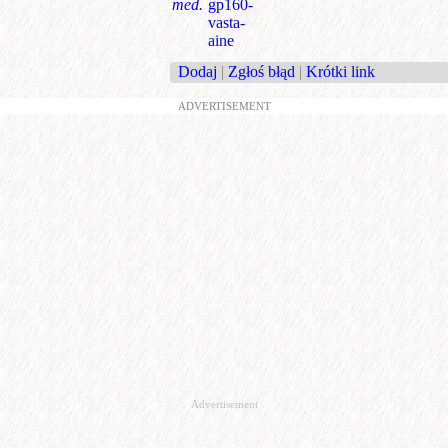
med.
gp160-
vasta-
aine
Dodaj
|
Zgłoś błąd
|
Krótki link
ADVERTISEMENT
Advertisement