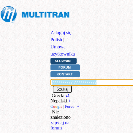
Zaloguj się
|
Polish
|
Umowa
użytkownika
SŁOWNIKI
FORUM
KONTAKT
Grecki
⇄
Nepalski
+
G
o
o
g
l
e
|
Forvo
|
+
Nie
znaleziono
zapytaj na
forum