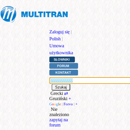
Zaloguj się
|
Polish
|
Umowa
użytkownika
SŁOWNIKI
FORUM
KONTAKT
Grecki
⇄
Gruziński
+
G
o
o
g
l
e
|
Forvo
|
+
Nie
znaleziono
zapytaj na
forum