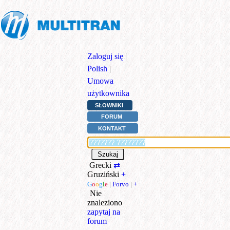
Zaloguj się
|
Polish
|
Umowa
użytkownika
SŁOWNIKI
FORUM
KONTAKT
Grecki
⇄
Gruziński
+
G
o
o
g
l
e
|
Forvo
|
+
Nie
znaleziono
zapytaj na
forum