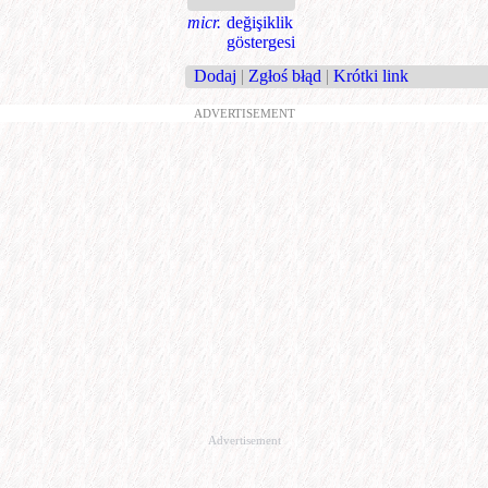
micr.
değişiklik
göstergesi
Dodaj
|
Zgłoś błąd
|
Krótki link
ADVERTISEMENT
Advertisement