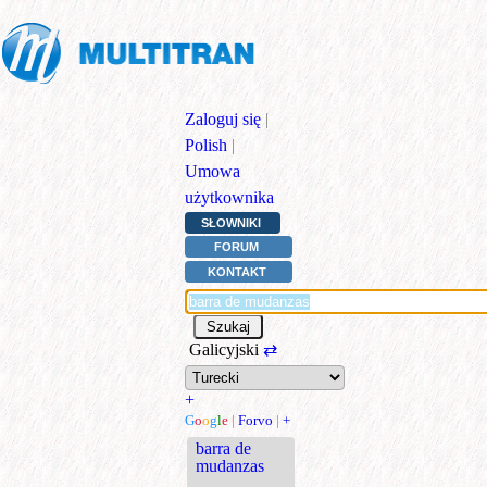
Zaloguj się
|
Polish
|
Umowa
użytkownika
SŁOWNIKI
FORUM
KONTAKT
Galicyjski
⇄
+
G
o
o
g
l
e
|
Forvo
|
+
barra de
mudanzas