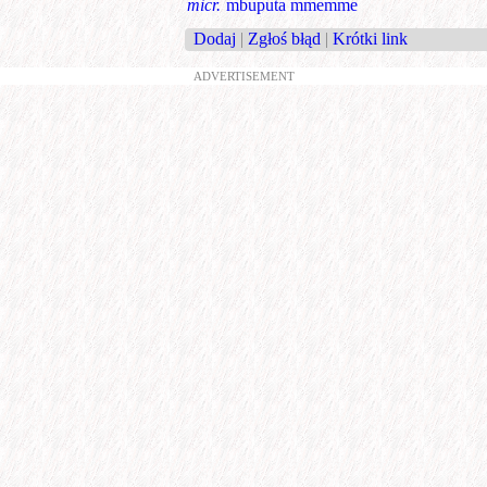
micr.
mbuputa mmemme
Dodaj
|
Zgłoś błąd
|
Krótki link
ADVERTISEMENT