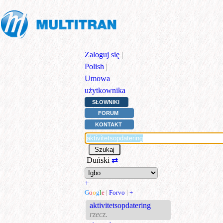
Zaloguj się
|
Polish
|
Umowa
użytkownika
SŁOWNIKI
FORUM
KONTAKT
Duński
⇄
+
G
o
o
g
l
e
|
Forvo
|
+
aktivitetsopdatering
rzecz.