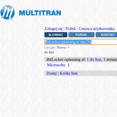
Zaloguj się
|
Polish
|
Umowa użytkownika
SŁOWNIKI
FORUM
KONTAKT
G
o
o
g
l
e
|
Forvo
|
+
do fraz
BitLocker-oplasning af
:
1 do fraz
, 1 temat
Microsoftu
1
Dodaj
|
Krótki link