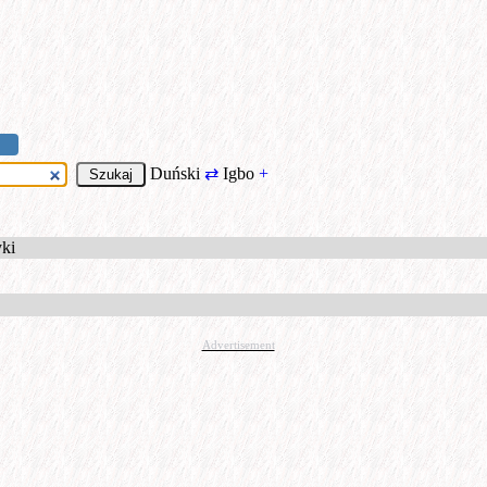
Duński
⇄
Igbo
+
yki
Advertisement