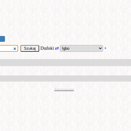
Duński
⇄
+
Advertisement