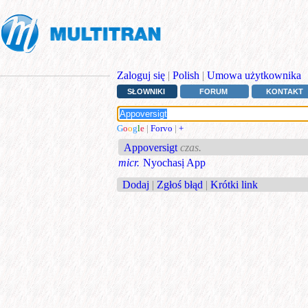
Zaloguj się
|
Polish
|
Umowa użytkownika
SŁOWNIKI
FORUM
KONTAKT
G
o
o
g
l
e
|
Forvo
|
+
Appoversigt
czas.
micr.
Nyochasị App
Dodaj
|
Zgłoś błąd
|
Krótki link