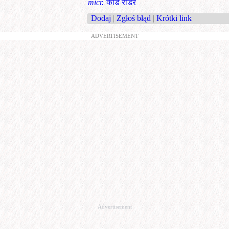
micr.
कार्ड रीडर
Dodaj
|
Zgłoś błąd
|
Krótki link
ADVERTISEMENT
Advertisement