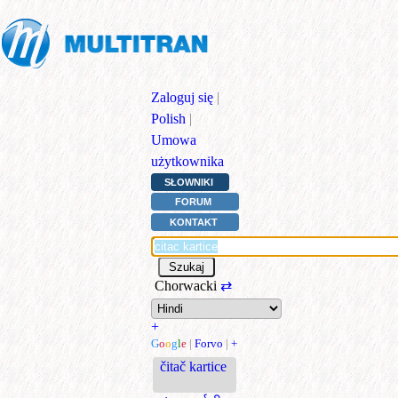
Zaloguj się
|
Polish
|
Umowa
użytkownika
SŁOWNIKI
FORUM
KONTAKT
Chorwacki
⇄
+
G
o
o
g
l
e
|
Forvo
|
+
čitač kartice