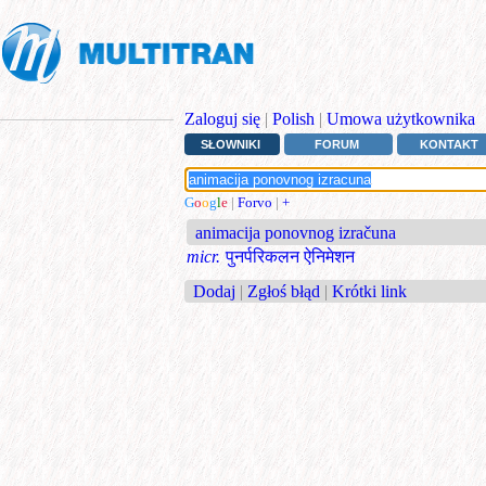
Zaloguj się
|
Polish
|
Umowa użytkownika
SŁOWNIKI
FORUM
KONTAKT
G
o
o
g
l
e
|
Forvo
|
+
animacija ponovnog izračuna
micr.
पुनर्परिकलन ऐनिमेशन
Dodaj
|
Zgłoś błąd
|
Krótki link