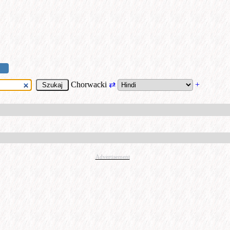
Chorwacki
⇄
+
Advertisement