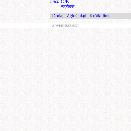
micr.
CJK
स्ट्रोक्स
Dodaj
|
Zgłoś błąd
|
Krótki link
ADVERTISEMENT