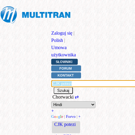
Zaloguj się
|
Polish
|
Umowa
użytkownika
SŁOWNIKI
FORUM
KONTAKT
Chorwacki
⇄
+
G
o
o
g
l
e
|
Forvo
|
+
CJK potezi