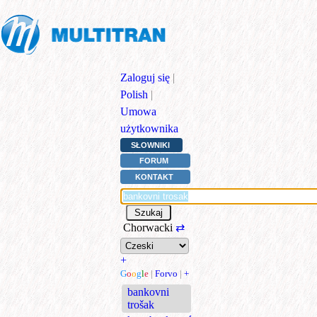
Zaloguj się
|
Polish
|
Umowa
użytkownika
SŁOWNIKI
FORUM
KONTAKT
Chorwacki
⇄
+
G
o
o
g
l
e
|
Forvo
|
+
bankovni
trošak