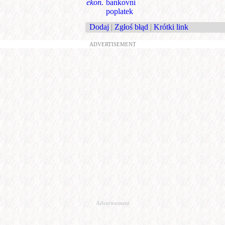
ekon.
bankovní
poplatek
Dodaj
|
Zgłoś błąd
|
Krótki link
ADVERTISEMENT
Advertisement