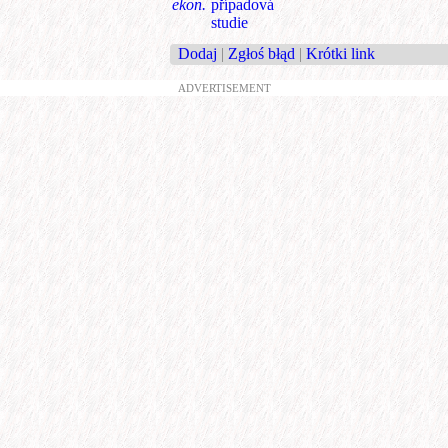
ekon.
případová
studie
Dodaj
|
Zgłoś błąd
|
Krótki link
ADVERTISEMENT