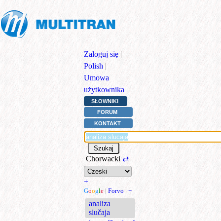
Zaloguj się
|
Polish
|
Umowa
użytkownika
SŁOWNIKI
FORUM
KONTAKT
Chorwacki
⇄
+
G
o
o
g
l
e
|
Forvo
|
+
analiza
slučaja