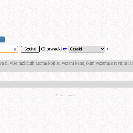
Chorwacki
⇄
+
va ili više različitih atoma koji su vezani kemijskim vezama s ravnim la
Advertisement