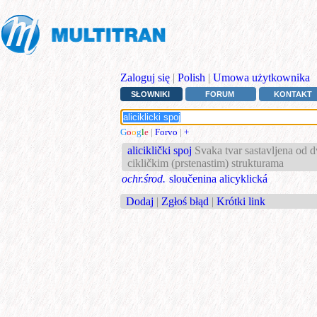
Zaloguj się
|
Polish
|
Umowa użytkownika
SŁOWNIKI
FORUM
KONTAKT
G
o
o
g
l
e
|
Forvo
|
+
aliciklički spoj
Svaka tvar sastavljena od d
cikličkim (prstenastim) strukturama
ochr.środ.
sloučenina alicyklická
Dodaj
|
Zgłoś błąd
|
Krótki link