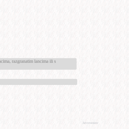
ncima, razgranatim lancima ili s
Advertisement