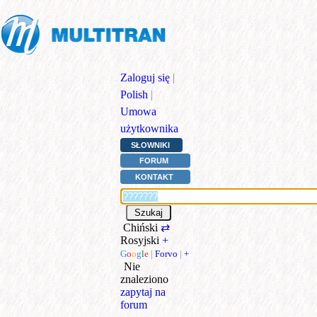
Zaloguj się
|
Polish
|
Umowa
użytkownika
SŁOWNIKI
FORUM
KONTAKT
Chiński
⇄
Rosyjski
+
G
o
o
g
l
e
|
Forvo
|
+
Nie
znaleziono
zapytaj na
forum