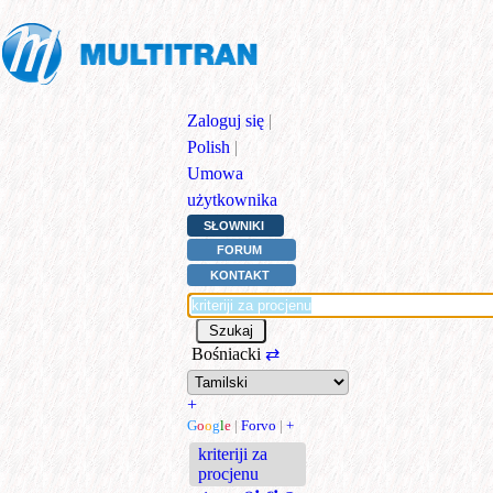
Zaloguj się
|
Polish
|
Umowa
użytkownika
SŁOWNIKI
FORUM
KONTAKT
Bośniacki
⇄
+
G
o
o
g
l
e
|
Forvo
|
+
kriteriji za
procjenu