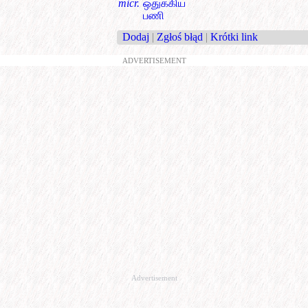
micr.
ஒதுக்கிய
பணி
Dodaj
|
Zgłoś błąd
|
Krótki link
ADVERTISEMENT
Advertisement