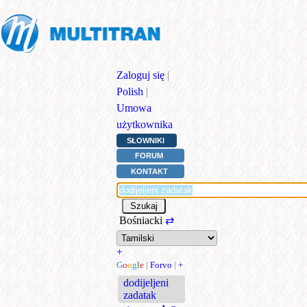
Zaloguj się
|
Polish
|
Umowa
użytkownika
SŁOWNIKI
FORUM
KONTAKT
Bośniacki
⇄
+
G
o
o
g
l
e
|
Forvo
|
+
dodijeljeni
zadatak