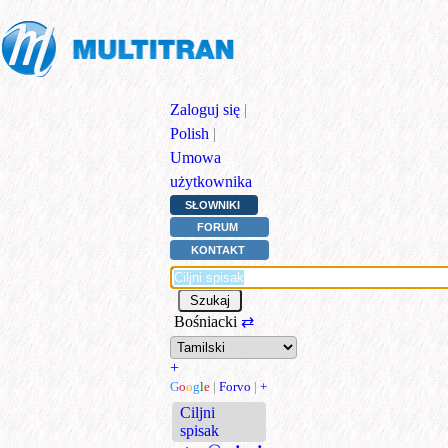
Zaloguj się
|
Polish
|
Umowa
użytkownika
SŁOWNIKI
FORUM
KONTAKT
Bośniacki
⇄
+
G
o
o
g
l
e
|
Forvo
|
+
Ciljni
spisak