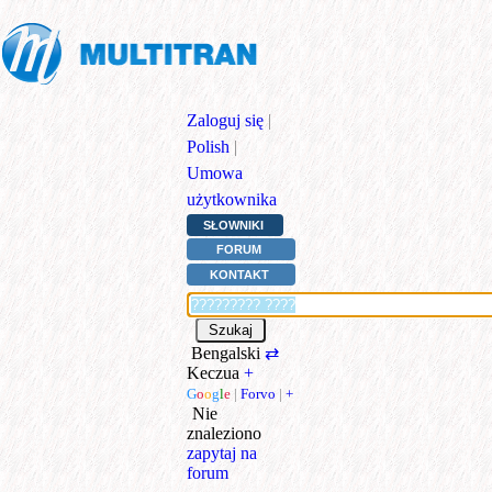
Zaloguj się
|
Polish
|
Umowa
użytkownika
SŁOWNIKI
FORUM
KONTAKT
Bengalski
⇄
Keczua
+
G
o
o
g
l
e
|
Forvo
|
+
Nie
znaleziono
zapytaj na
forum