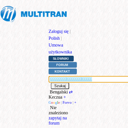
Zaloguj się
|
Polish
|
Umowa
użytkownika
SŁOWNIKI
FORUM
KONTAKT
Bengalski
⇄
Keczua
+
G
o
o
g
l
e
|
Forvo
|
+
Nie
znaleziono
zapytaj na
forum