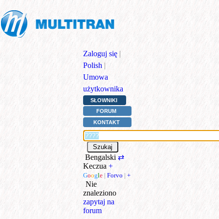
Zaloguj się
|
Polish
|
Umowa
użytkownika
SŁOWNIKI
FORUM
KONTAKT
Bengalski
⇄
Keczua
+
G
o
o
g
l
e
|
Forvo
|
+
Nie
znaleziono
zapytaj na
forum