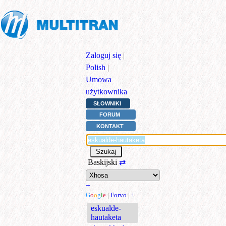
Zaloguj się
|
Polish
|
Umowa
użytkownika
SŁOWNIKI
FORUM
KONTAKT
Baskijski
⇄
+
G
o
o
g
l
e
|
Forvo
|
+
eskualde-
hautaketa