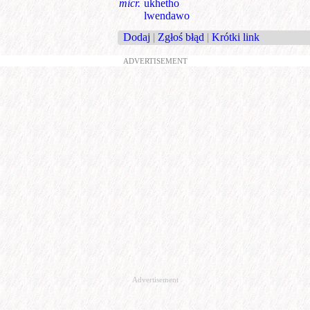
micr.
ukhetho
lwendawo
Dodaj
|
Zgłoś błąd
|
Krótki link
ADVERTISEMENT
Advertisement