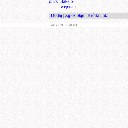
micr.
ufakelo
lwejenali
Dodaj
|
Zgłoś błąd
|
Krótki link
ADVERTISEMENT