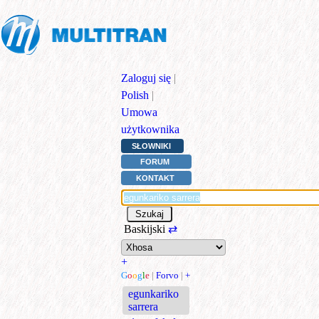
Zaloguj się
|
Polish
|
Umowa
użytkownika
SŁOWNIKI
FORUM
KONTAKT
Baskijski
⇄
+
G
o
o
g
l
e
|
Forvo
|
+
egunkariko
sarrera