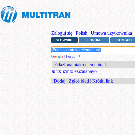
Zaloguj się
|
Polish
|
Umowa użytkownika
SŁOWNIKI
FORUM
KONTAKT
G
o
o
g
l
e
|
Forvo
|
+
Erlazionatutako elementuak
micr.
izinto ezizalanayo
Dodaj
|
Zgłoś błąd
|
Krótki link