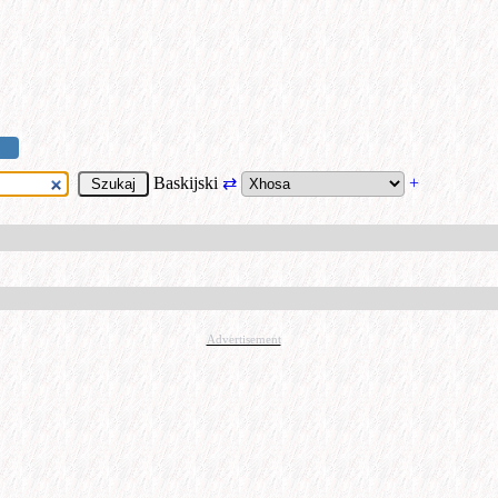
Baskijski
⇄
+
Advertisement