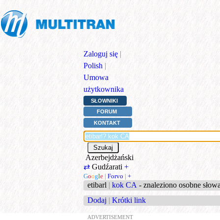
Zaloguj się
|
Polish
|
Umowa
użytkownika
SŁOWNIKI
FORUM
KONTAKT
Azerbejdżański
⇄
Gudźarati
+
G
o
o
g
l
e
|
Forvo
|
+
etibarl
|
kok CA
- znaleziono osobne słow
Dodaj
|
Krótki link
ADVERTISEMENT