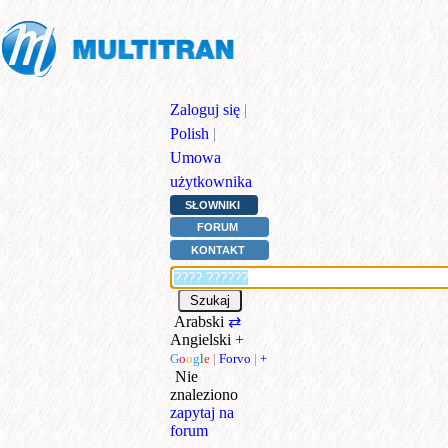
Zaloguj się
|
Polish
|
Umowa
użytkownika
SŁOWNIKI
FORUM
KONTAKT
Arabski
⇄
Angielski
+
G
o
o
g
l
e
|
Forvo
|
+
Nie
znaleziono
zapytaj na
forum