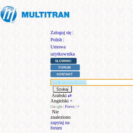
Zaloguj się
|
Polish
|
Umowa
użytkownika
SŁOWNIKI
FORUM
KONTAKT
Arabski
⇄
Angielski
+
G
o
o
g
l
e
|
Forvo
|
+
Nie
znaleziono
zapytaj na
forum