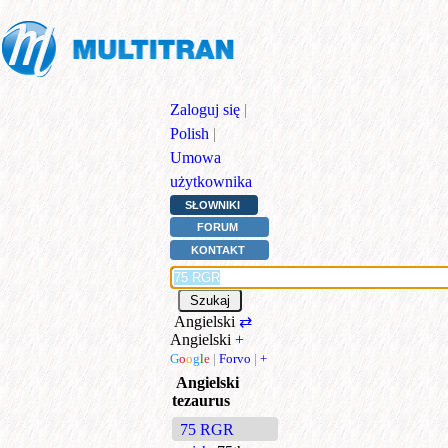
Zaloguj się
|
Polish
|
Umowa
użytkownika
SŁOWNIKI
FORUM
KONTAKT
Angielski
⇄
Angielski
+
G
o
o
g
l
e
|
Forvo
|
+
Angielski
tezaurus
75 RGR