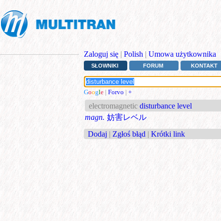
Zaloguj się
|
Polish
|
Umowa użytkownika
SŁOWNIKI
FORUM
KONTAKT
G
o
o
g
l
e
|
Forvo
|
+
electromagnetic
disturbance level
magn.
妨害レベル
Dodaj
|
Zgłoś błąd
|
Krótki link