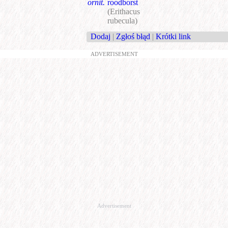
ornit.
roodborst
(Erithacus
rubecula)
Dodaj
|
Zgłoś błąd
|
Krótki link
ADVERTISEMENT
Advertisement