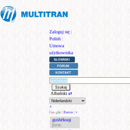
Zaloguj się
|
Polish
|
Umowa
użytkownika
SŁOWNIKI
FORUM
KONTAKT
Albański
⇄
+
G
o
o
g
l
e
|
Forvo
|
+
gushëkuqi
form.