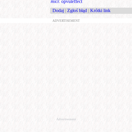
micr.
opvuleffect
Dodaj
|
Zgłoś błąd
|
Krótki link
ADVERTISEMENT
Advertisement