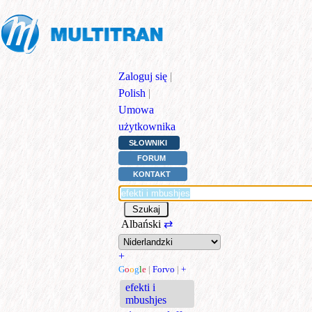
Zaloguj się
|
Polish
|
Umowa
użytkownika
SŁOWNIKI
FORUM
KONTAKT
Albański
⇄
+
G
o
o
g
l
e
|
Forvo
|
+
efekti i
mbushjes