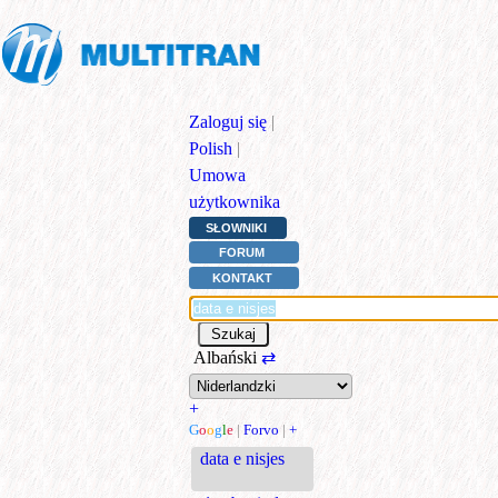
Zaloguj się
|
Polish
|
Umowa
użytkownika
SŁOWNIKI
FORUM
KONTAKT
Albański
⇄
+
G
o
o
g
l
e
|
Forvo
|
+
data e nisjes