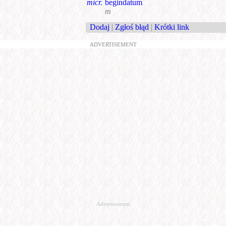
micr.
begindatum
m
Dodaj
|
Zgłoś błąd
|
Krótki link
ADVERTISEMENT
Advertisement