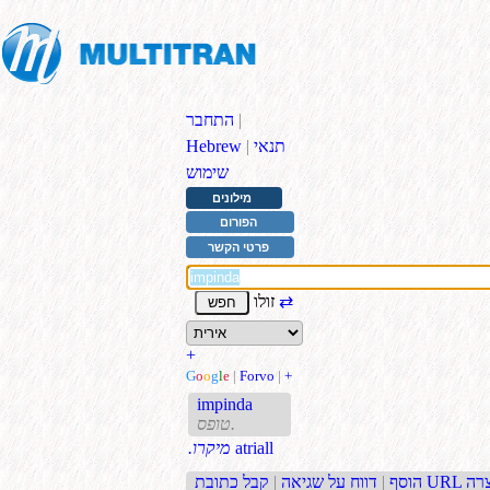
|
התחבר
תנאי
|
Hebrew
שימוש
מילונים
הפורום
פרטי הקשר
⇄
זולו
+
G
o
o
g
l
e
|
Forvo
|
+
impinda
טופס.
atriall
.מיקרו
בת URL קצרה
הוסף
|
דווח על שגיאה
|