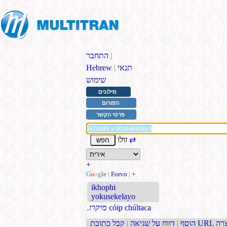
|
התחבר
תנאי
|
Hebrew
שימוש
מילונים
הפורום
פרטי הקשר
⇄
זולו
+
G
o
o
g
l
e
|
Forvo
|
+
ikhophi
yokusekelayo
cóip chúltaca
.מיקרו
בת URL קצרה
הוסף
|
דווח על שגיאה
|