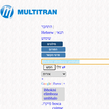
|
התחבר
תנאי
|
Hebrew
שימוש
מילונים
הפורום
פרטי הקשר
⇄
זולו
+
G
o
o
g
l
e
|
Forvo
|
+
ibhokisi
elimboza
umbhalo
bosca
.מיקרו
cuimse