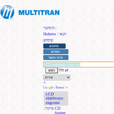
|
התחבר
תנאי
|
Hebrew
שימוש
מילונים
הפורום
פרטי הקשר
⇄
זולו
+
G
o
o
g
l
e
|
Forvo
|
+
i-CD
elalelwayo
engcono
CD
.מיקרו
fuaime