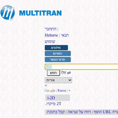
|
התחבר
תנאי
|
Hebrew
שימוש
מילונים
הפורום
פרטי הקשר
⇄
זולו
+
G
o
o
g
l
e
|
Forvo
|
+
i-2D
2T
.מיקרו
בת URL קצרה
הוסף
|
דווח על שגיאה
|