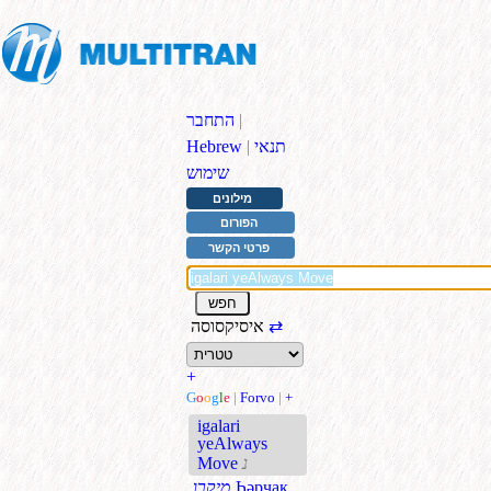
|
התחבר
תנאי
|
Hebrew
שימוש
מילונים
הפורום
פרטי הקשר
⇄
איסיקסוסה
+
G
o
o
g
l
e
|
Forvo
|
+
igalari
yeAlways
נ
Move
Һәрчак
.מיקרו