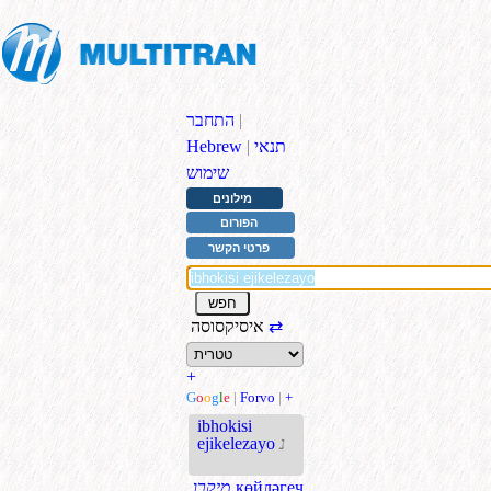
|
התחבר
תנאי
|
Hebrew
שימוש
מילונים
הפורום
פרטי הקשר
⇄
איסיקסוסה
+
G
o
o
g
l
e
|
Forvo
|
+
ibhokisi
נ
ejikelezayo
көйләгеч
.מיקרו