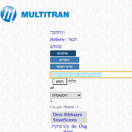
|
התחבר
תנאי
|
Hebrew
שימוש
מילונים
הפורום
פרטי הקשר
וולוף
⇄
+
G
o
o
g
l
e
|
Forvo
|
+
Deru Jëfekaayu
SmartScreen
Uy tín Ứng
.מיקרו
dụng